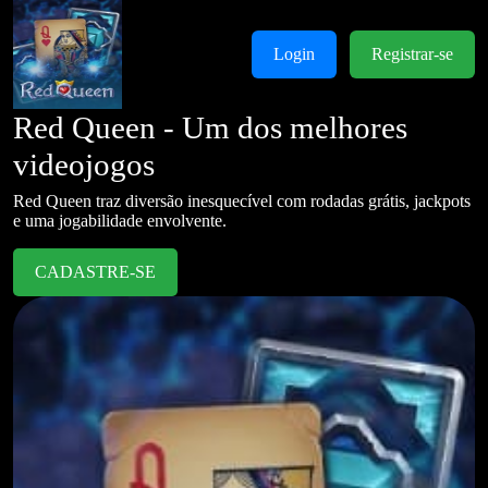
Login
Registrar-se
Red Queen - Um dos melhores
videojogos
Red Queen traz diversão inesquecível com rodadas grátis, jackpots
e uma jogabilidade envolvente.
CADASTRE-SE