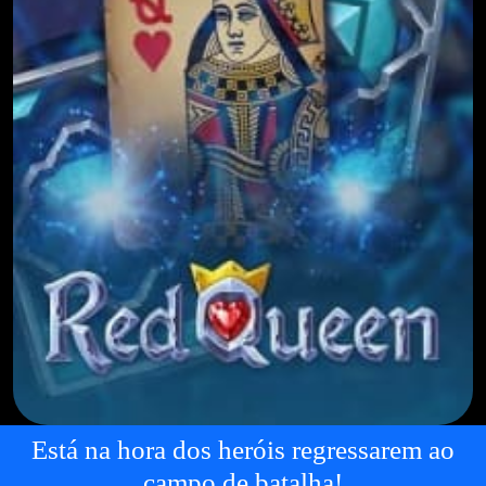
Está na hora dos heróis regressarem ao
campo de batalha!