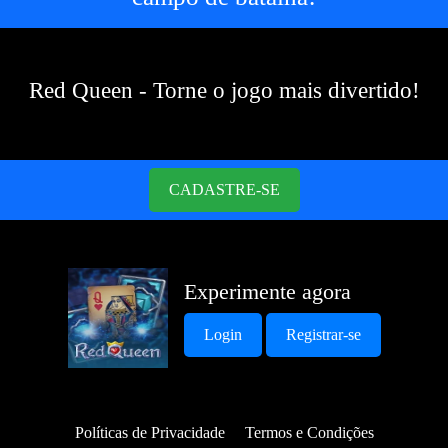
Red Queen - Torne o jogo mais divertido!
CADASTRE-SE
Experimente agora
Login
Registrar-se
Políticas de Privacidade
Termos e Condições