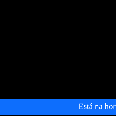
Está na hor