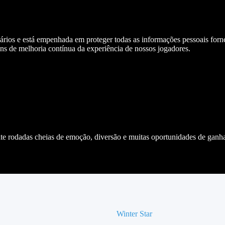
rios e está empenhada em proteger todas as informações pessoais forne
ins de melhoria contínua da experiência de nossos jogadores.
 rodadas cheias de emoção, diversão e muitas oportunidades de ganha
Winter Star