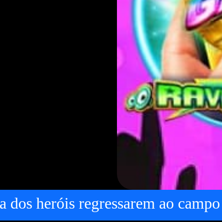
a dos heróis regressarem ao campo