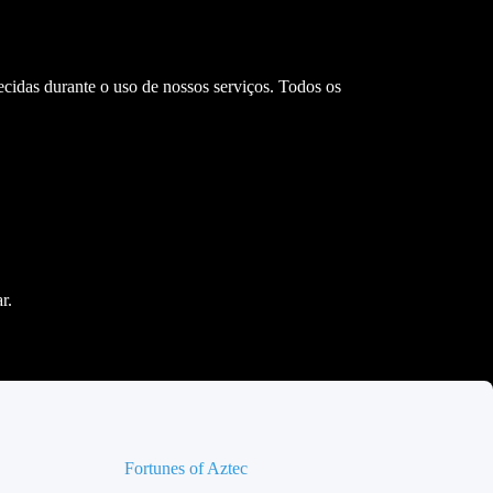
cidas durante o uso de nossos serviços. Todos os
r.
Fortunes of Aztec