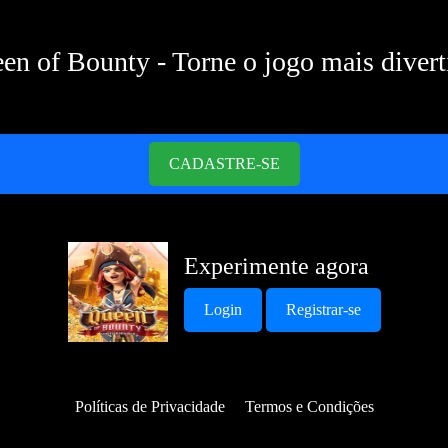
en of Bounty - Torne o jogo mais divert
CADASTRE-SE
Experimente agora
Login
Registrar-se
Políticas de Privacidade
Termos e Condições