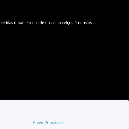
necidas durante o uso de nossos serviços. Todos os
Elven Princesses