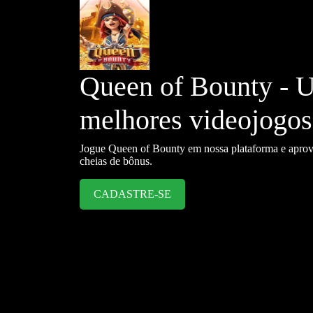
Queen of Bounty - 
melhores videojogos
Jogue Queen of Bounty em nossa plataforma e aprovei
cheias de bônus.
CADASTRE-SE