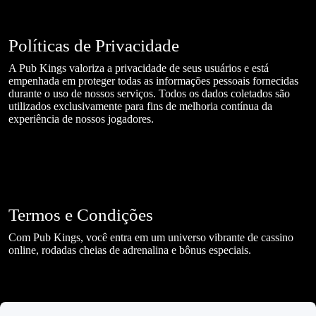
Políticas de Privacidade
A Pub Kings valoriza a privacidade de seus usuários e está
empenhada em proteger todas as informações pessoais fornecidas
durante o uso de nossos serviços. Todos os dados coletados são
utilizados exclusivamente para fins de melhoria contínua da
experiência de nossos jogadores.
Termos e Condições
Com Pub Kings, você entra em um universo vibrante de cassino
online, rodadas cheias de adrenalina e bônus especiais.