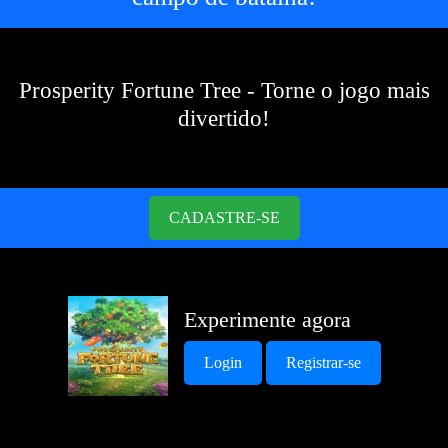
Prosperity Fortune Tree - Torne o jogo mais
divertido!
CADASTRE-SE
Experimente agora
Login
Registrar-se