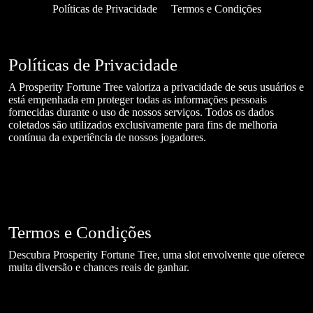
Políticas de Privacidade
Termos e Condições
Políticas de Privacidade
A Prosperity Fortune Tree valoriza a privacidade de seus usuários e
está empenhada em proteger todas as informações pessoais
fornecidas durante o uso de nossos serviços. Todos os dados
coletados são utilizados exclusivamente para fins de melhoria
contínua da experiência de nossos jogadores.
Termos e Condições
Descubra Prosperity Fortune Tree, uma slot envolvente que oferece
muita diversão e chances reais de ganhar.