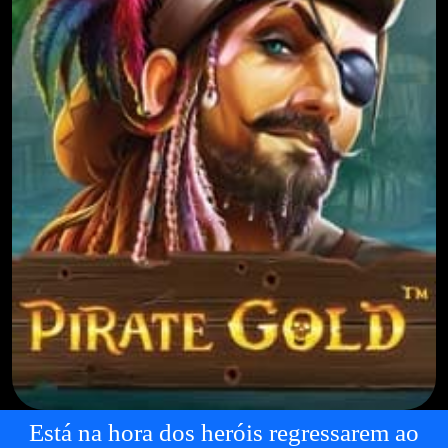
Está na hora dos heróis regressarem ao