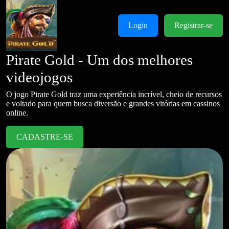
Login
Registrar-se
Pirate Gold - Um dos melhores
videojogos
O jogo Pirate Gold traz uma experiência incrível, cheio de recursos
e voltado para quem busca diversão e grandes vitórias em cassinos
online.
CADASTRE-SE