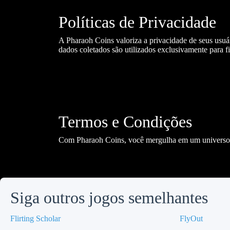
Políticas de Privacidade
A Pharaoh Coins valoriza a privacidade de seus usuá
dados coletados são utilizados exclusivamente para f
Termos e Condições
Com Pharaoh Coins, você mergulha em um universo c
Siga outros jogos semelhantes
Flirting Scholar
FlyOut