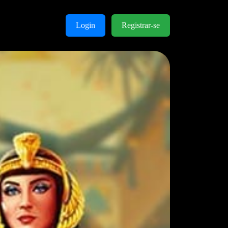
Login
Registrar-se