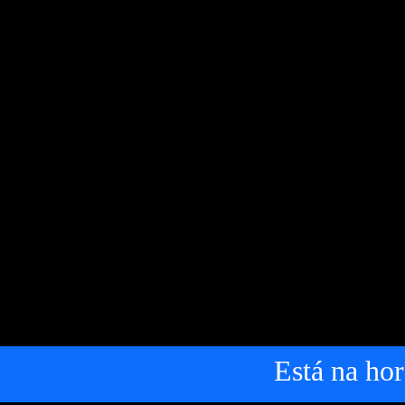
Está na hor