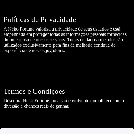
Políticas de Privacidade
A Neko Fortune valoriza a privacidade de seus usuários e está
empenhada em proteger todas as informações pessoais fornecidas
durante o uso de nossos serviços. Todos os dados coletados são
utilizados exclusivamente para fins de melhoria contínua da
experiência de nossos jogadores.
Termos e Condições
Descubra Neko Fortune, uma slot envolvente que oferece muita
diversão e chances reais de ganhar.