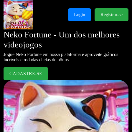
Login
Registrar-se
Neko Fortune - Um dos melhores
videojogos
Jogue Neko Fortune em nossa plataforma e aproveite gráficos
incríveis e rodadas cheias de bônus.
CADASTRE-SE