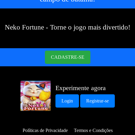
Neko Fortune - Torne o jogo mais divertido!
CADASTRE-SE
Experimente agora
Login
Registrar-se
Políticas de Privacidade
Termos e Condições