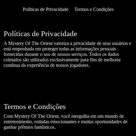
Políticas de Privacidade
Termos e Condições
Políticas de Privacidade
A Mystery Of The Orient valoriza a privacidade de seus usuários e
está empenhada em proteger todas as informações pessoais
fornecidas durante o uso de nossos serviços. Todos os dados
coletados são utilizados exclusivamente para fins de melhoria
contínua da experiência de nossos jogadores.
Termos e Condições
Com Mystery Of The Orient, você mergulha em um mundo de
entretenimento, rodadas emocionantes e muitas oportunidades de
ganhar prêmios fantásticos.