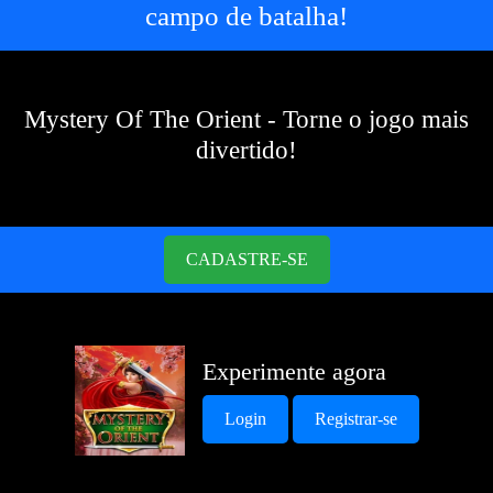
campo de batalha!
Mystery Of The Orient - Torne o jogo mais
divertido!
CADASTRE-SE
Experimente agora
Login
Registrar-se