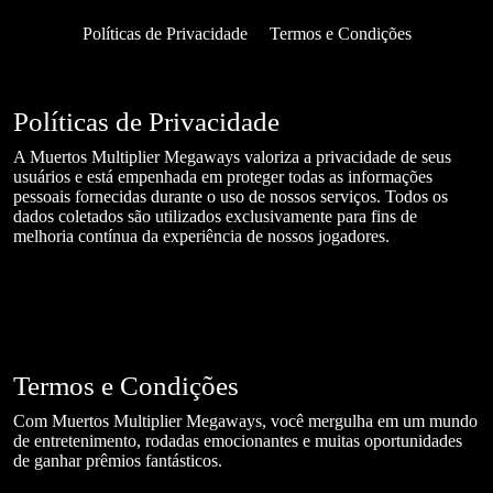
Políticas de Privacidade
Termos e Condições
Políticas de Privacidade
A Muertos Multiplier Megaways valoriza a privacidade de seus
usuários e está empenhada em proteger todas as informações
pessoais fornecidas durante o uso de nossos serviços. Todos os
dados coletados são utilizados exclusivamente para fins de
melhoria contínua da experiência de nossos jogadores.
Termos e Condições
Com Muertos Multiplier Megaways, você mergulha em um mundo
de entretenimento, rodadas emocionantes e muitas oportunidades
de ganhar prêmios fantásticos.