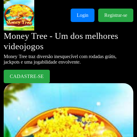
Login
Registrar-se
Money Tree - Um dos melhores
videojogos
Money Tree traz diversão inesquecível com rodadas grátis,
jackpots e uma jogabilidade envolvente.
CADASTRE-SE