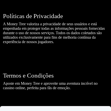
Políticas de Privacidade
A Money Tree valoriza a privacidade de seus usuários e está
empenhada em proteger todas as informações pessoais fornecidas
durante o uso de nossos serviços. Todos os dados coletados são
utilizados exclusivamente para fins de melhoria contínua da
experiência de nossos jogadores.
Termos e Condições
Aposte em Money Tree e aproveite uma aventura incrível no
cassino online, perfeita para fãs de emoção.