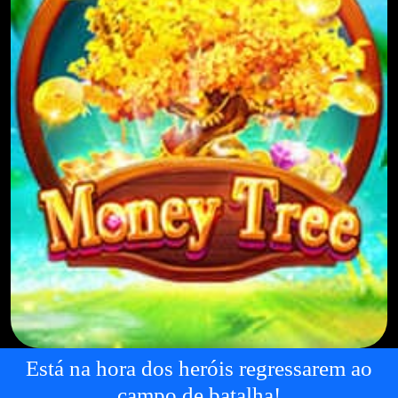
Está na hora dos heróis regressarem ao
campo de batalha!