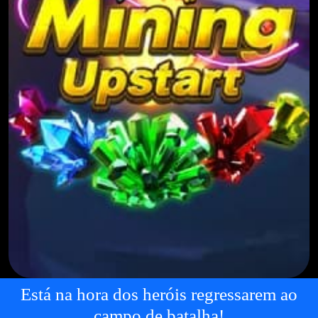
Está na hora dos heróis regressarem ao
campo de batalha!