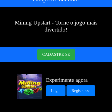
Mining Upstart - Torne o jogo mais
divertido!
CADASTRE-SE
Experimente agora
Login
Registrar-se