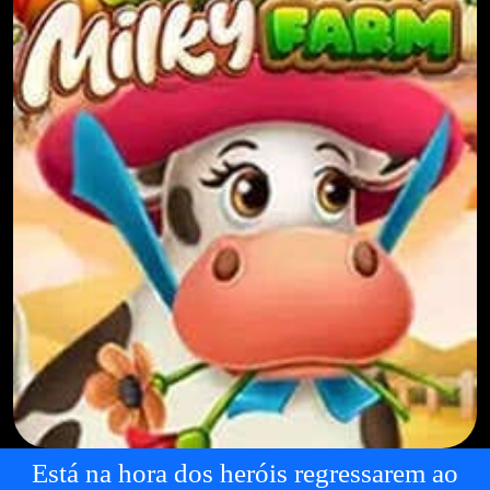
Está na hora dos heróis regressarem ao