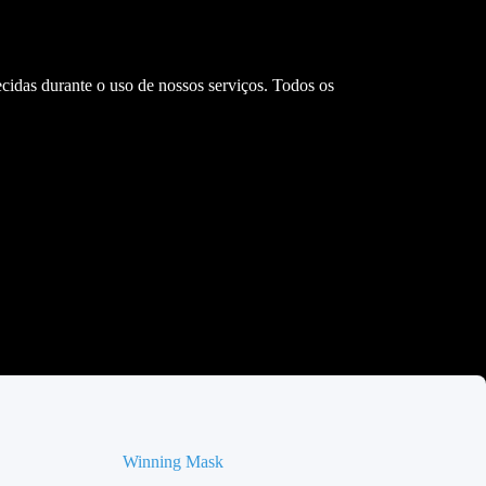
cidas durante o uso de nossos serviços. Todos os
Winning Mask