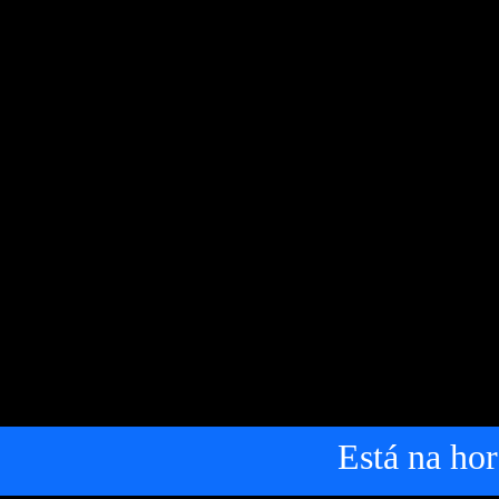
Está na hor