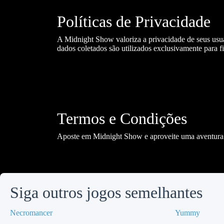
Políticas de Privacidade
A Midnight Show valoriza a privacidade de seus usuá
dados coletados são utilizados exclusivamente para f
Termos e Condições
Aposte em Midnight Show e aproveite uma aventura in
Siga outros jogos semelhantes
Necromancer
Yummy