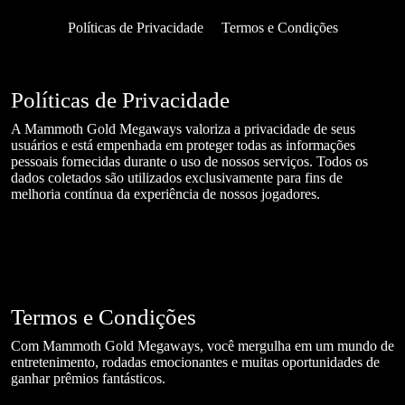
Políticas de Privacidade
Termos e Condições
Políticas de Privacidade
A Mammoth Gold Megaways valoriza a privacidade de seus
usuários e está empenhada em proteger todas as informações
pessoais fornecidas durante o uso de nossos serviços. Todos os
dados coletados são utilizados exclusivamente para fins de
melhoria contínua da experiência de nossos jogadores.
Termos e Condições
Com Mammoth Gold Megaways, você mergulha em um mundo de
entretenimento, rodadas emocionantes e muitas oportunidades de
ganhar prêmios fantásticos.