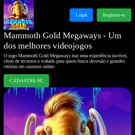
Login
Registrar-se
Mammoth Gold Megaways - Um
dos melhores videojogos
O jogo Mammoth Gold Megaways traz uma experiência incrível,
cheio de recursos e voltado para quem busca diversão e grandes
vitórias em cassinos online.
CADASTRE-SE