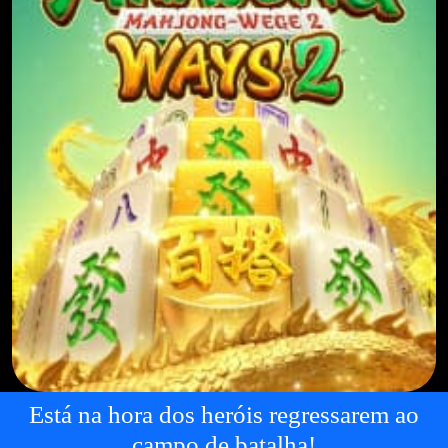
Está na hora dos heróis regressarem ao
campo de batalha!