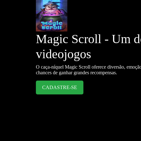
Magic Scroll - Um d
videojogos
O caça-níquel Magic Scroll oferece diversão, emoçã
chances de ganhar grandes recompensas.
CADASTRE-SE