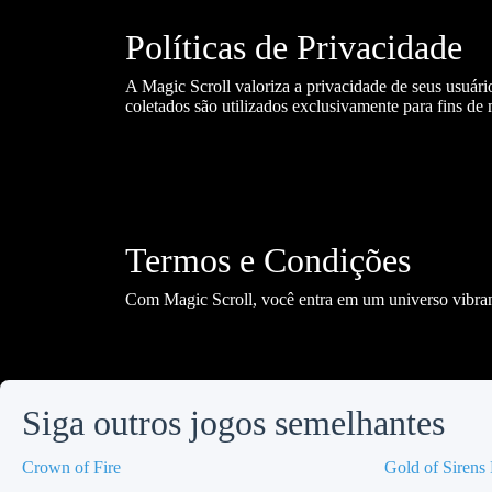
Políticas de Privacidade
A Magic Scroll valoriza a privacidade de seus usuár
coletados são utilizados exclusivamente para fins de
Termos e Condições
Com Magic Scroll, você entra em um universo vibrant
Siga outros jogos semelhantes
Crown of Fire
Gold of Sirens