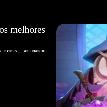
os melhores
o e recursos que aumentam suas