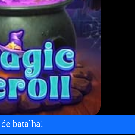
 de batalha!