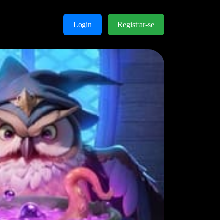
Login
Registrar-se