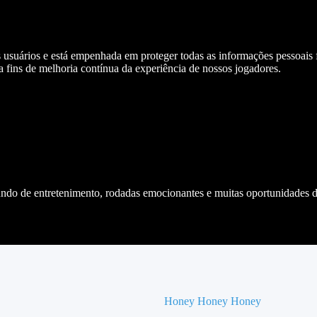
usuários e está empenhada em proteger todas as informações pessoais f
a fins de melhoria contínua da experiência de nossos jogadores.
de entretenimento, rodadas emocionantes e muitas oportunidades de 
Honey Honey Honey