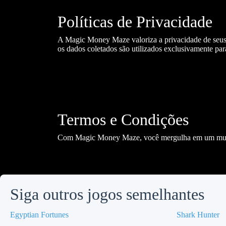
Políticas de Privacidade
A Magic Money Maze valoriza a privacidade de seus 
os dados coletados são utilizados exclusivamente par
Termos e Condições
Com Magic Money Maze, você mergulha em um mundo 
Siga outros jogos semelhantes
Egyptian Fortunes
Shark Hunter