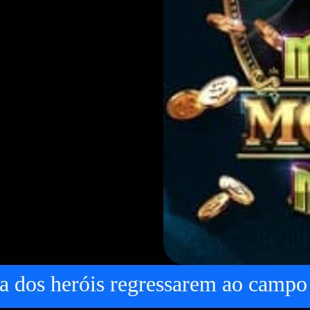
a dos heróis regressarem ao campo