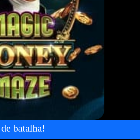
 de batalha!