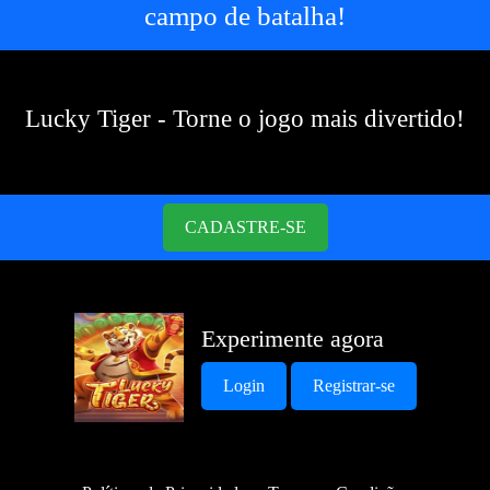
campo de batalha!
Lucky Tiger - Torne o jogo mais divertido!
CADASTRE-SE
Experimente agora
Login
Registrar-se