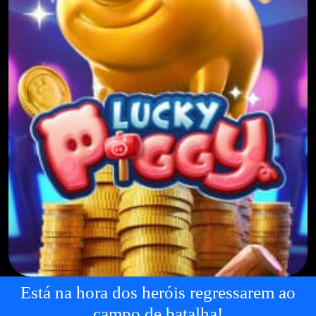
Está na hora dos heróis regressarem ao
campo de batalha!