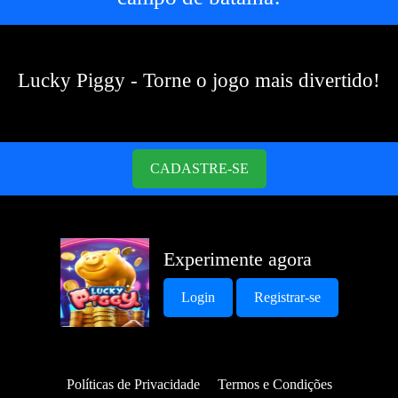
Lucky Piggy - Torne o jogo mais divertido!
CADASTRE-SE
Experimente agora
Login
Registrar-se
Políticas de Privacidade
Termos e Condições