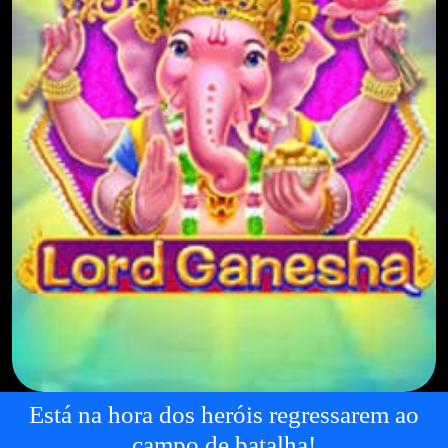
Está na hora dos heróis regressarem ao
campo de batalha!