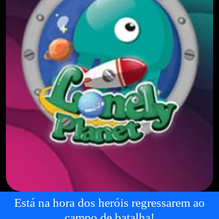
Está na hora dos heróis regressarem ao
campo de batalha!