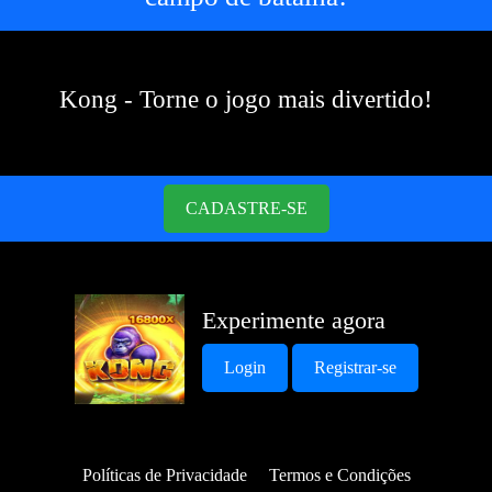
Kong - Torne o jogo mais divertido!
CADASTRE-SE
Experimente agora
Login
Registrar-se
Políticas de Privacidade
Termos e Condições