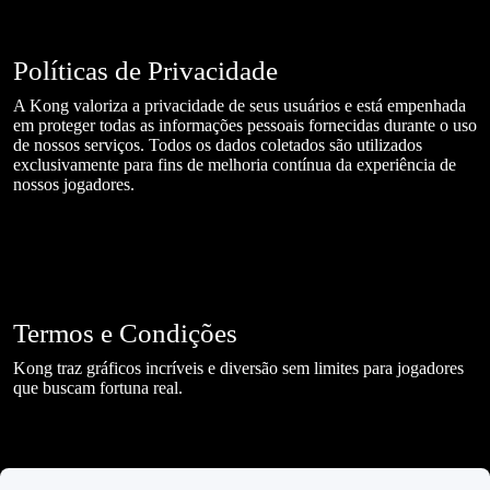
Políticas de Privacidade
A Kong valoriza a privacidade de seus usuários e está empenhada
em proteger todas as informações pessoais fornecidas durante o uso
de nossos serviços. Todos os dados coletados são utilizados
exclusivamente para fins de melhoria contínua da experiência de
nossos jogadores.
Termos e Condições
Kong traz gráficos incríveis e diversão sem limites para jogadores
que buscam fortuna real.