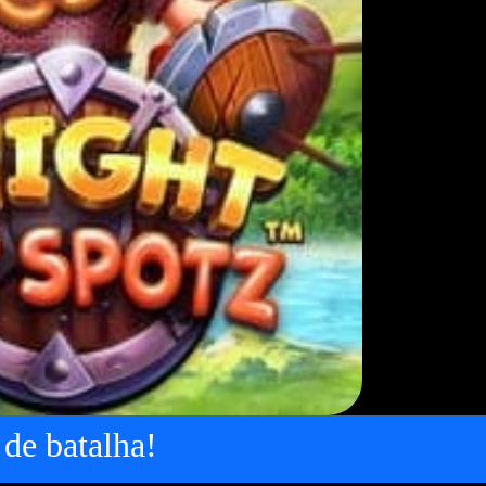
 de batalha!