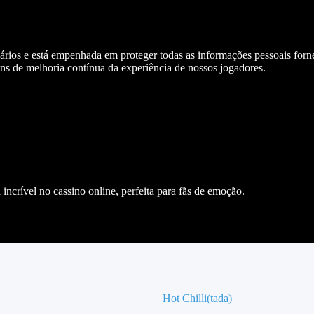
uários e está empenhada em proteger todas as informações pessoais forn
ins de melhoria contínua da experiência de nossos jogadores.
incrível no cassino online, perfeita para fãs de emoção.
Hot Chilli(tada)