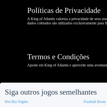
Políticas de Privacidade
A King of Atlantis valoriza a privacidade de seus us
dados coletados são utilizados exclusivamente para f
Termos e Condições
Aposte em King of Atlantis e aproveite uma aventura 
Siga outros jogos semelhantes
Hot Rio Nights
Football Boots