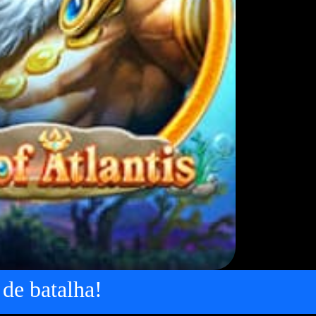
 de batalha!