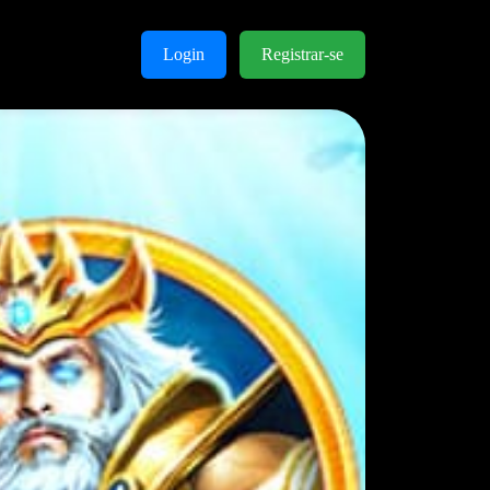
Login
Registrar-se