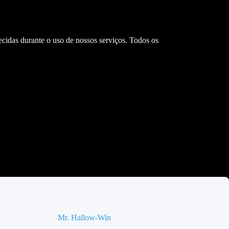
ecidas durante o uso de nossos serviços. Todos os
Mr. Hallow-Win