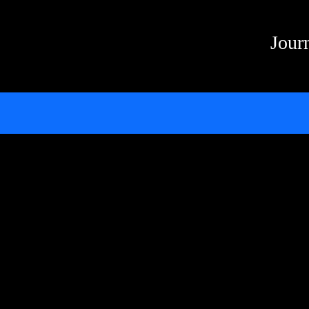
Journ