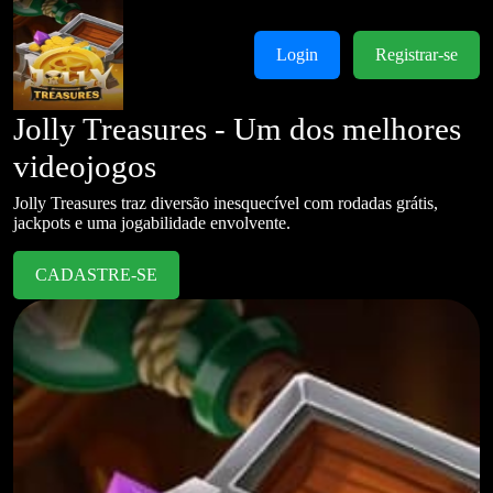
Login
Registrar-se
Jolly Treasures - Um dos melhores
videojogos
Jolly Treasures traz diversão inesquecível com rodadas grátis,
jackpots e uma jogabilidade envolvente.
CADASTRE-SE