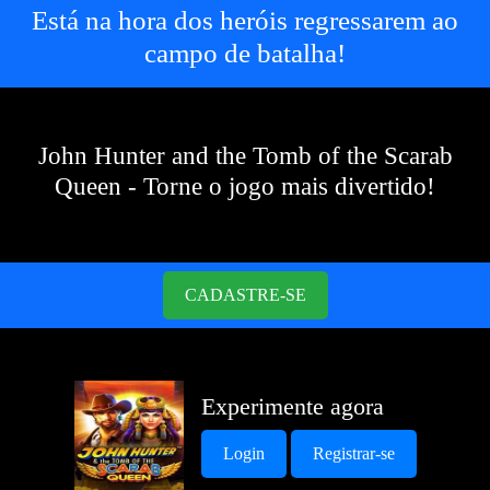
Está na hora dos heróis regressarem ao
campo de batalha!
John Hunter and the Tomb of the Scarab
Queen - Torne o jogo mais divertido!
CADASTRE-SE
Experimente agora
Login
Registrar-se