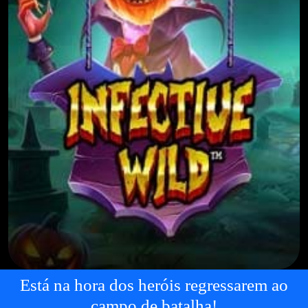
Está na hora dos heróis regressarem ao
campo de batalha!