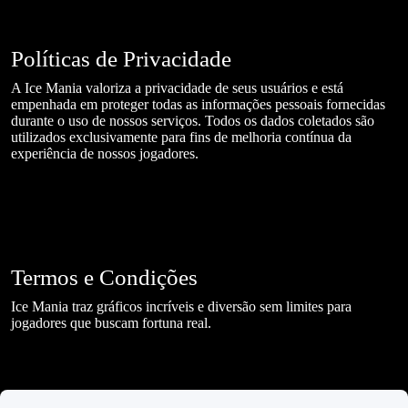
Políticas de Privacidade
A Ice Mania valoriza a privacidade de seus usuários e está
empenhada em proteger todas as informações pessoais fornecidas
durante o uso de nossos serviços. Todos os dados coletados são
utilizados exclusivamente para fins de melhoria contínua da
experiência de nossos jogadores.
Termos e Condições
Ice Mania traz gráficos incríveis e diversão sem limites para
jogadores que buscam fortuna real.