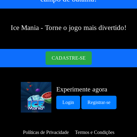
Ice Mania - Torne o jogo mais divertido!
CADASTRE-SE
Experimente agora
Login
Registrar-se
Políticas de Privacidade
Termos e Condições