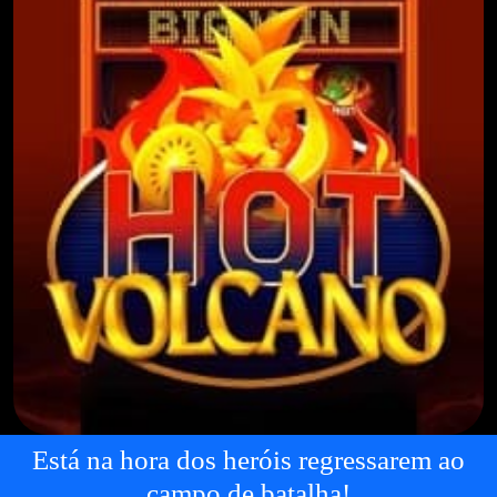
Está na hora dos heróis regressarem ao
campo de batalha!