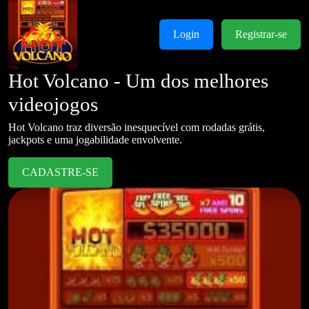
Login
Registrar-se
Hot Volcano - Um dos melhores
videojogos
Hot Volcano traz diversão inesquecível com rodadas grátis,
jackpots e uma jogabilidade envolvente.
CADASTRE-SE