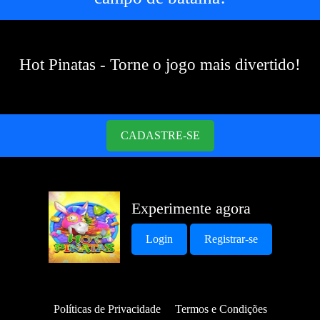
Hot Pinatas - Torne o jogo mais divertido!
CADASTRE-SE
Experimente agora
Login
Registrar-se
Políticas de Privacidade
Termos e Condições