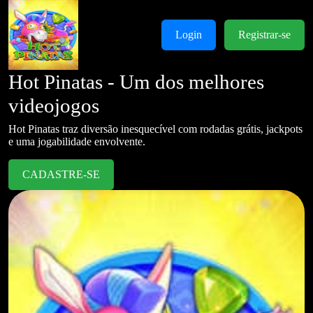
Login
Registrar-se
Hot Pinatas - Um dos melhores
videojogos
Hot Pinatas traz diversão inesquecível com rodadas grátis, jackpots
e uma jogabilidade envolvente.
CADASTRE-SE