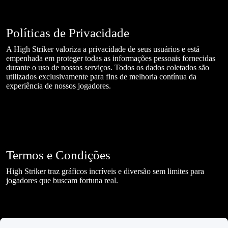
Políticas de Privacidade
A High Striker valoriza a privacidade de seus usuários e está
empenhada em proteger todas as informações pessoais fornecidas
durante o uso de nossos serviços. Todos os dados coletados são
utilizados exclusivamente para fins de melhoria contínua da
experiência de nossos jogadores.
Termos e Condições
High Striker traz gráficos incríveis e diversão sem limites para
jogadores que buscam fortuna real.