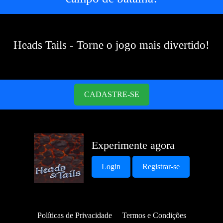
Heads Tails - Torne o jogo mais divertido!
CADASTRE-SE
Experimente agora
Login
Registrar-se
Políticas de Privacidade
Termos e Condições