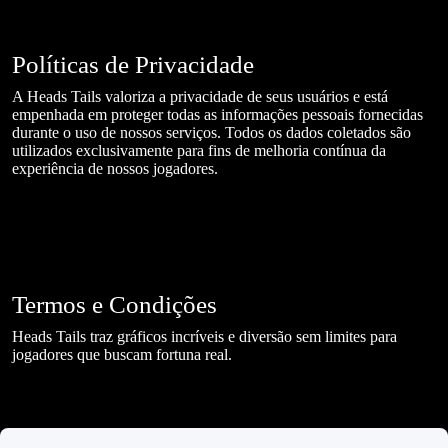
Políticas de Privacidade
A Heads Tails valoriza a privacidade de seus usuários e está
empenhada em proteger todas as informações pessoais fornecidas
durante o uso de nossos serviços. Todos os dados coletados são
utilizados exclusivamente para fins de melhoria contínua da
experiência de nossos jogadores.
Termos e Condições
Heads Tails traz gráficos incríveis e diversão sem limites para
jogadores que buscam fortuna real.