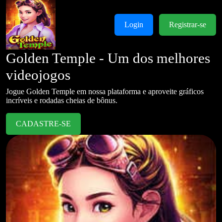
Login
Registrar-se
Golden Temple - Um dos melhores
videojogos
Jogue Golden Temple em nossa plataforma e aproveite gráficos
incríveis e rodadas cheias de bônus.
CADASTRE-SE