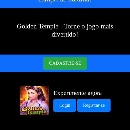
Golden Temple - Torne o jogo mais
divertido!
CADASTRE-SE
Experimente agora
Login
Registrar-se