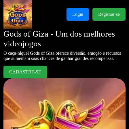
Login
Registrar-se
Gods of Giza - Um dos melhores
videojogos
O caça-níquel Gods of Giza oferece diversão, emoção e recursos
que aumentam suas chances de ganhar grandes recompensas.
CADASTRE-SE