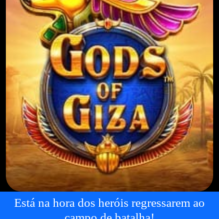
Está na hora dos heróis regressarem ao
campo de batalha!