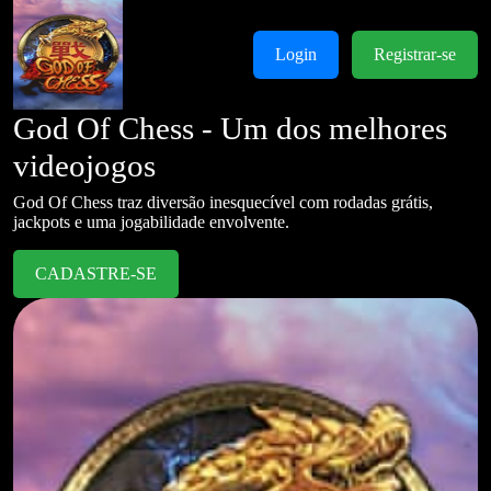
Login
Registrar-se
God Of Chess - Um dos melhores
videojogos
God Of Chess traz diversão inesquecível com rodadas grátis,
jackpots e uma jogabilidade envolvente.
CADASTRE-SE