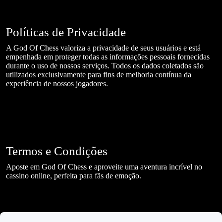
Políticas de Privacidade
A God Of Chess valoriza a privacidade de seus usuários e está
empenhada em proteger todas as informações pessoais fornecidas
durante o uso de nossos serviços. Todos os dados coletados são
utilizados exclusivamente para fins de melhoria contínua da
experiência de nossos jogadores.
Termos e Condições
Aposte em God Of Chess e aproveite uma aventura incrível no
cassino online, perfeita para fãs de emoção.