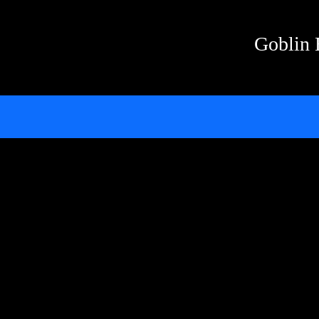
Goblin 