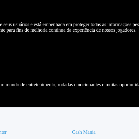
 seus usuários e está empenhada em proteger todas as informações pess
te para fins de melhoria contínua da experiência de nossos jogadores.
mundo de entretenimento, rodadas emocionantes e muitas oportunidad
nter
Cash Mania