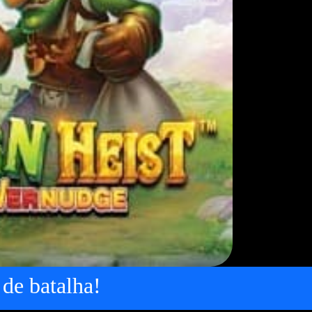
 de batalha!