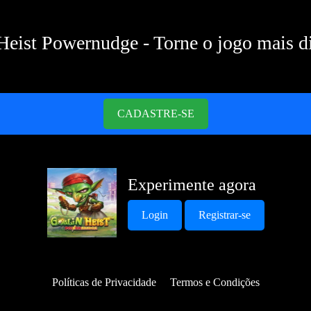
Heist Powernudge - Torne o jogo mais di
CADASTRE-SE
Experimente agora
Login
Registrar-se
Políticas de Privacidade
Termos e Condições