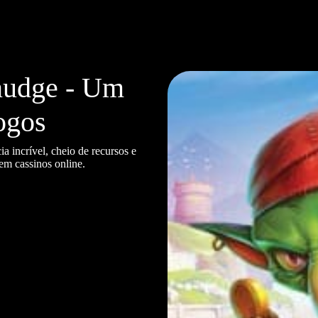
nudge - Um
ogos
 incrível, cheio de recursos e
em cassinos online.