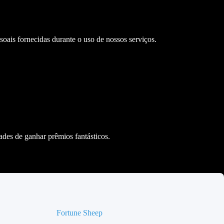
oais fornecidas durante o uso de nossos serviços.
es de ganhar prêmios fantásticos.
Fortune Sheep