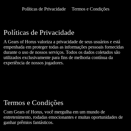
Políticas de Privacidade
Termos e Condições
Políticas de Privacidade
A Gears of Horus valoriza a privacidade de seus usuários e está
empenhada em proteger todas as informações pessoais fornecidas
durante o uso de nossos serviços. Todos os dados coletados são
utilizados exclusivamente para fins de melhoria contínua da
experiência de nossos jogadores.
Termos e Condições
Com Gears of Horus, você mergulha em um mundo de
entretenimento, rodadas emocionantes e muitas oportunidades de
ganhar prêmios fantásticos.