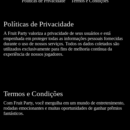
Políticas de Privacidade
Termos e Condições
Políticas de Privacidade
A Fruit Party valoriza a privacidade de seus usuários e está
empenhada em proteger todas as informações pessoais fornecidas
durante o uso de nossos serviços. Todos os dados coletados são
utilizados exclusivamente para fins de melhoria contínua da
experiência de nossos jogadores.
Termos e Condições
Com Fruit Party, você mergulha em um mundo de entretenimento,
rodadas emocionantes e muitas oportunidades de ganhar prêmios
fantásticos.