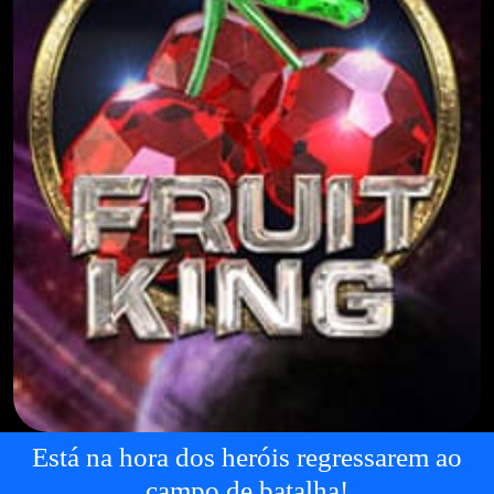
Está na hora dos heróis regressarem ao
campo de batalha!