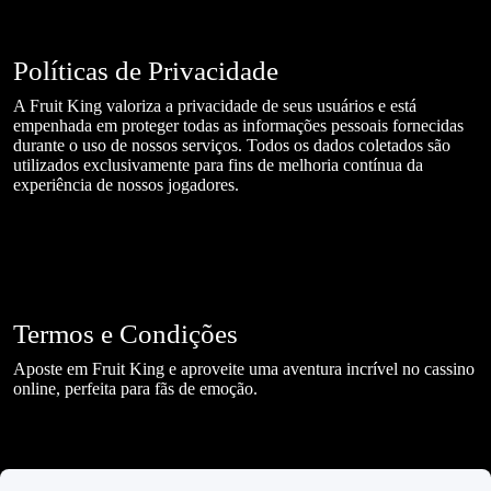
Políticas de Privacidade
A Fruit King valoriza a privacidade de seus usuários e está
empenhada em proteger todas as informações pessoais fornecidas
durante o uso de nossos serviços. Todos os dados coletados são
utilizados exclusivamente para fins de melhoria contínua da
experiência de nossos jogadores.
Termos e Condições
Aposte em Fruit King e aproveite uma aventura incrível no cassino
online, perfeita para fãs de emoção.