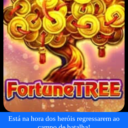
Está na hora dos heróis regressarem ao
campo de batalha!