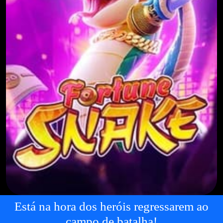
Está na hora dos heróis regressarem ao
campo de batalha!