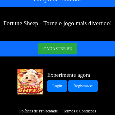
Fortune Sheep - Torne o jogo mais divertido!
CADASTRE-SE
Experimente agora
Login
Registrar-se
Políticas de Privacidade
Termos e Condições