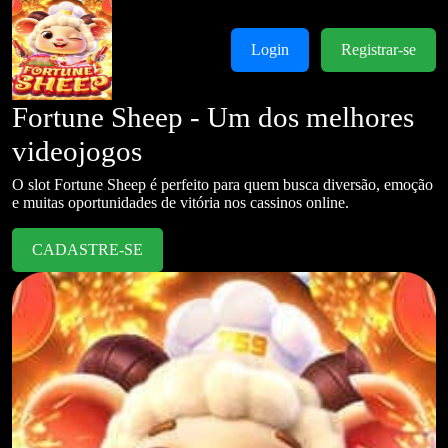
Login
Registrar-se
Fortune Sheep - Um dos melhores
videojogos
O slot Fortune Sheep é perfeito para quem busca diversão, emoção
e muitas oportunidades de vitória nos cassinos online.
CADASTRE-SE