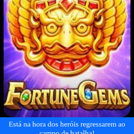
Está na hora dos heróis regressarem ao
campo de batalha!