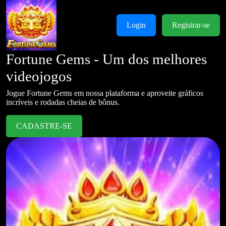
Login
Registrar-se
Fortune Gems - Um dos melhores
videojogos
Jogue Fortune Gems em nossa plataforma e aproveite gráficos
incríveis e rodadas cheias de bônus.
CADASTRE-SE