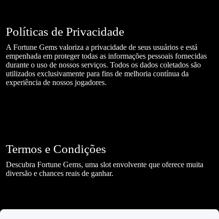
Políticas de Privacidade
A Fortune Gems valoriza a privacidade de seus usuários e está
empenhada em proteger todas as informações pessoais fornecidas
durante o uso de nossos serviços. Todos os dados coletados são
utilizados exclusivamente para fins de melhoria contínua da
experiência de nossos jogadores.
Termos e Condições
Descubra Fortune Gems, uma slot envolvente que oferece muita
diversão e chances reais de ganhar.