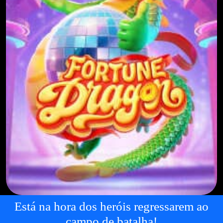
Está na hora dos heróis regressarem ao
campo de batalha!