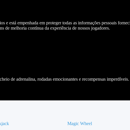
ios e está empenhada em proteger todas as informações pessoais fornec
ins de melhoria contínua da experiência de nossos jogadores.
heio de adrenalina, rodadas emocionantes e recompensas imperdíveis.
kjack
Magic Wheel