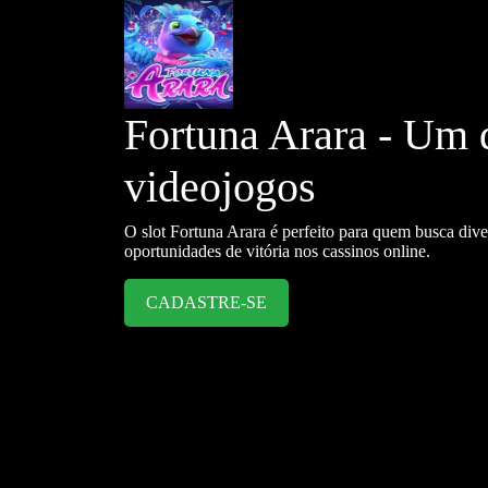
Fortuna Arara - Um 
videojogos
O slot Fortuna Arara é perfeito para quem busca div
oportunidades de vitória nos cassinos online.
CADASTRE-SE