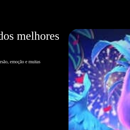
dos melhores
ersão, emoção e muitas