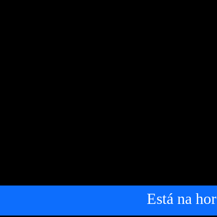
Está na hor