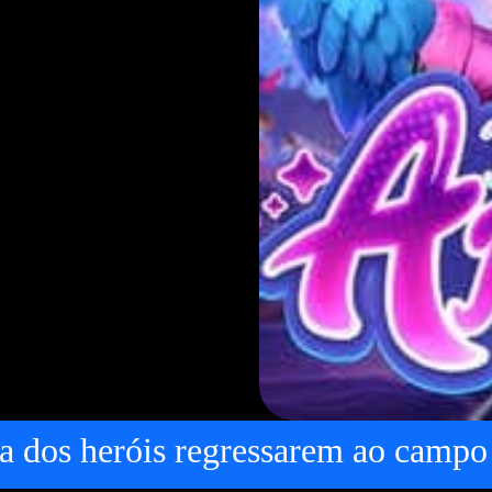
a dos heróis regressarem ao campo