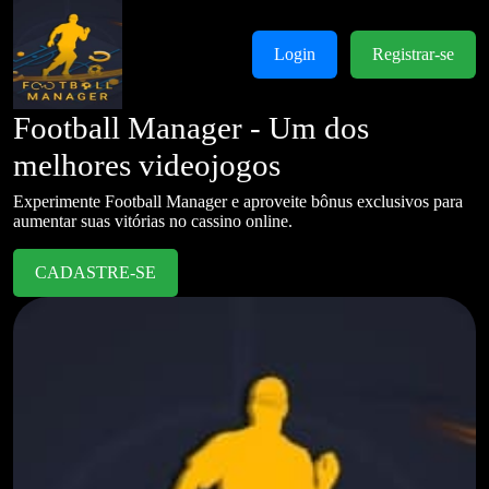
Login
Registrar-se
Football Manager - Um dos
melhores videojogos
Experimente Football Manager e aproveite bônus exclusivos para
aumentar suas vitórias no cassino online.
CADASTRE-SE