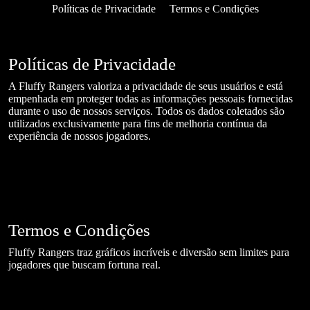
Políticas de Privacidade
Termos e Condições
Políticas de Privacidade
A Fluffy Rangers valoriza a privacidade de seus usuários e está
empenhada em proteger todas as informações pessoais fornecidas
durante o uso de nossos serviços. Todos os dados coletados são
utilizados exclusivamente para fins de melhoria contínua da
experiência de nossos jogadores.
Termos e Condições
Fluffy Rangers traz gráficos incríveis e diversão sem limites para
jogadores que buscam fortuna real.