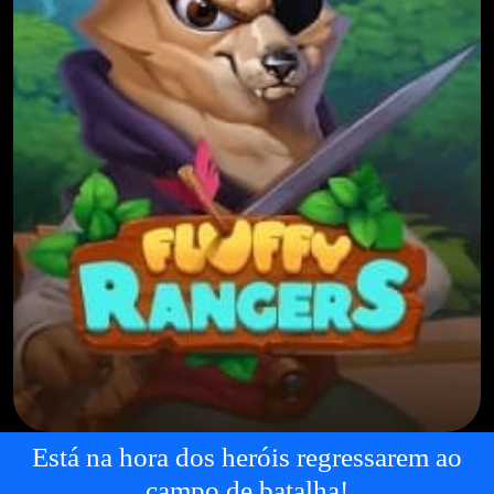
Está na hora dos heróis regressarem ao
campo de batalha!