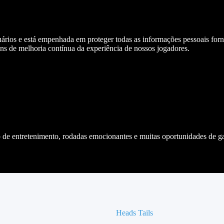
uários e está empenhada em proteger todas as informações pessoais forn
ins de melhoria contínua da experiência de nossos jogadores.
 entretenimento, rodadas emocionantes e muitas oportunidades de gan
Heads Tails